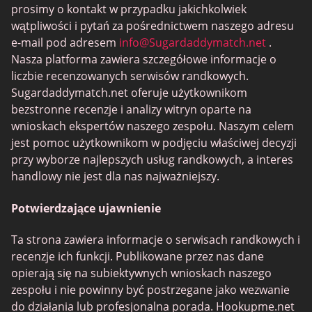
Millionaire Match
prosimy o kontakt w przypadku jakichkolwiek
wątpliwości i pytań za pośrednictwem naszego adresu
Miss Travel
e-mail pod adresem
info@Sugardaddymatch.net
.
RichMeetBeautiful
Nasza platforma zawiera szczegółowe informacje o
liczbie recenzowanych serwisów randkowych.
SugarBook
Sugardaddymatch.net oferuje użytkownikom
Together2Night
bezstronne recenzje i analizy witryn oparte na
wnioskach ekspertów naszego zespołu. Naszym celem
jest pomoc użytkownikom w podjęciu właściwej decyzji
przy wyborze najlepszych usług randkowych, a interes
handlowy nie jest dla nas najważniejszy.
Potwierdzające ujawnienie
Ta strona zawiera informacje o serwisach randkowych i
recenzje ich funkcji. Publikowane przez nas dane
opierają się na subiektywnych wnioskach naszego
zespołu i nie powinny być postrzegane jako wezwanie
do działania lub profesjonalna porada. Hookupme.net