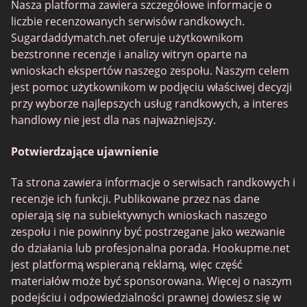
RichMeetBeautiful
Nasza platforma zawiera szczegółowe informacje o
liczbie recenzowanych serwisów randkowych.
SugarBook
Sugardaddymatch.net oferuje użytkownikom
Together2Night
bezstronne recenzje i analizy witryn oparte na
wnioskach ekspertów naszego zespołu. Naszym celem
jest pomoc użytkownikom w podjęciu właściwej decyzji
przy wyborze najlepszych usług randkowych, a interes
handlowy nie jest dla nas najważniejszy.
Potwierdzające ujawnienie
Ta strona zawiera informacje o serwisach randkowych i
recenzje ich funkcji. Publikowane przez nas dane
opierają się na subiektywnych wnioskach naszego
zespołu i nie powinny być postrzegane jako wezwanie
do działania lub profesjonalna porada. Hookupme.net
jest platformą wspieraną reklamą, więc część
materiałów może być sponsorowana. Więcej o naszym
podejściu i odpowiedzialności prawnej dowiesz się w