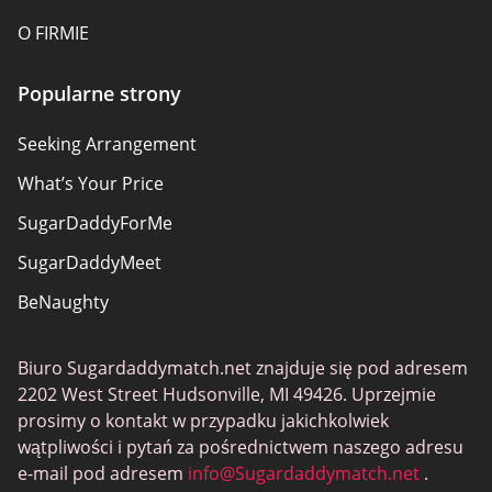
O FIRMIE
Popularne strony
Seeking Arrangement
What’s Your Price
SugarDaddyForMe
SugarDaddyMeet
BeNaughty
Established Men
Biuro Sugardaddymatch.net znajduje się pod adresem
Ashley Madison
2202 West Street Hudsonville, MI 49426. Uprzejmie
Millionaire Match
prosimy o kontakt w przypadku jakichkolwiek
wątpliwości i pytań za pośrednictwem naszego adresu
Miss Travel
e-mail pod adresem
info@Sugardaddymatch.net
.