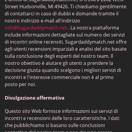
Ashley Madison
Street Hudsonville, MI 49426. Ti chiediamo gentilmente
Millionaire Match
di contattarci in caso di dubbi e domande tramite il
nostro indirizzo e-mail all'indirizzo
Miss Travel
info@Sugardaddymatch.net
. La nostra piattaforma
RichMeetBeautiful
include informazioni dettagliate sul numero dei servizi
di incontri online recensiti. Sugardaddymatch.net offre
SugarBook
agli utenti recensioni imparziali e analisi del sito basate
Together2Night
sulla conclusione degli esperti del nostro team. Il
nostro obiettivo è aiutare gli utenti a prendere la
decisione giusta quando scelgono i migliori servizi di
incontri e l'interesse commerciale non è al primo
posto per noi.
Divulgazione affermativa
Questo sito Web fornisce informazioni sui servizi di
incontri e recensioni delle loro caratteristiche. I dati
che pubblichiamo si basano sulle conclusioni