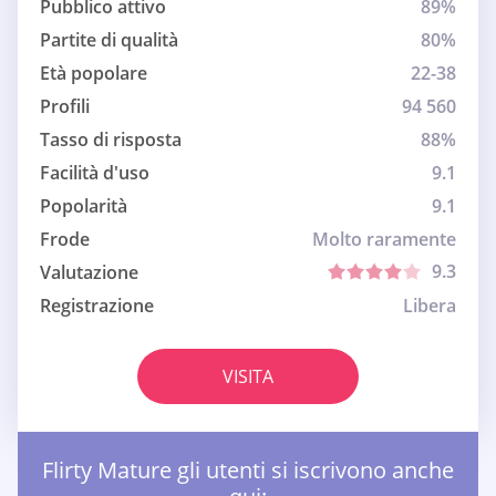
Pubblico attivo
89%
Partite di qualità
80%
Età popolare
22-38
Profili
94 560
Tasso di risposta
88%
Facilità d'uso
9.1
Popolarità
9.1
Frode
Molto raramente
9.3
Valutazione
Registrazione
Libera
VISITA
Flirty Mature gli utenti si iscrivono anche