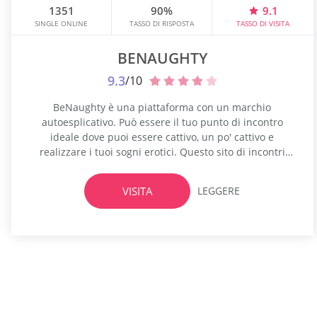
1351
90%
9.1
SINGLE ONLINE
TASSO DI RISPOSTA
TASSO DI VISITA
BENAUGHTY
9.3
/10
BeNaughty è una piattaforma con un marchio
autoesplicativo. Può essere il tuo punto di incontro
ideale dove puoi essere cattivo, un po' cattivo e
realizzare i tuoi sogni erotici. Questo sito di incontri
online si rivolge a single in tutto il mondo. È uno spazio
sicuro dove possono trovare appuntamenti divertenti e
VISITA
LEGGERE
spensierati, esplorare il loro orientamento e trovare
sesso...