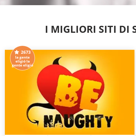
I MIGLIORI SITI D
2673
la gente
eligió la
gente eligió