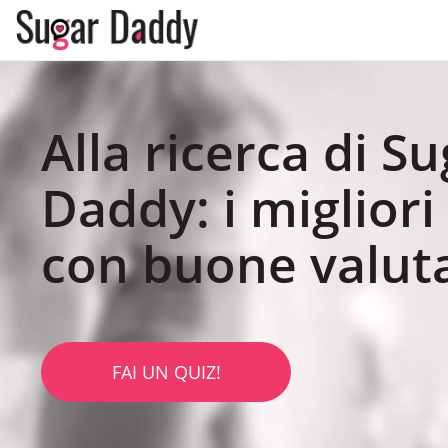
Alla ricerca di S
Daddy: i migliori 
con buone valut
FAI UN QUIZ!