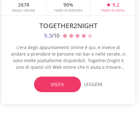
2678
90%
9.2
SINGLE ONLINE
TASSO DI RISPOSTA
TASSO DI VISITA
TOGETHER2NIGHT
9.3
/10
L'era degli appuntamenti online è qui, e invece di
andare a prendere le persone nei bar e nelle serate, ci
sono molte piattaforme disponibili. Together2night è
uno di questi siti Web online che ti aiuta a trovare
collegamenti rapidi, appuntamenti casuali e relazioni
significative, il tutto sotto lo stesso tetto. L'app funziona
VISITA
LEGGERE
bene per trovare single hot nelle vicinanze e...