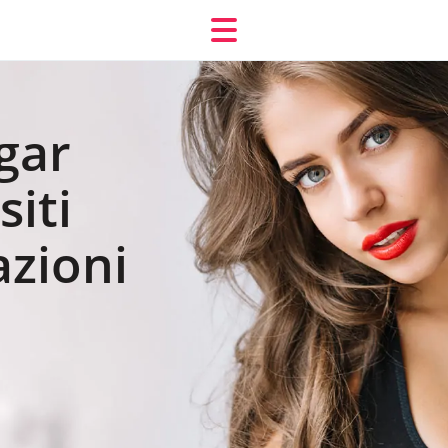
ugar
siti
azioni