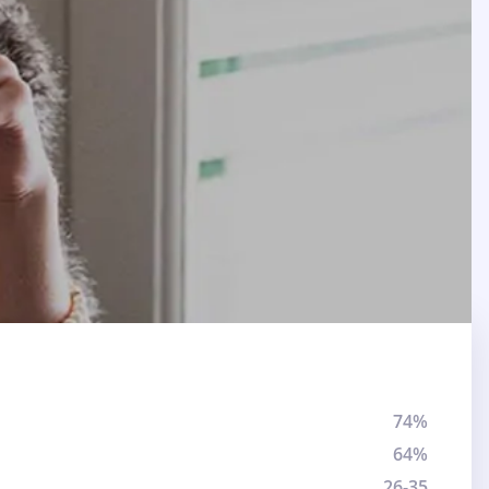
74%
64%
26-35